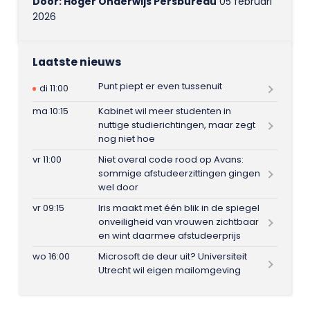
Door: Hoger Onderwijs Persbureau
05 februari
2026
Laatste nieuws
Punt piept er even tussenuit
di 11:00
ma 10:15
Kabinet wil meer studenten in
nuttige studierichtingen, maar zegt
nog niet hoe
vr 11:00
Niet overal code rood op Avans:
sommige afstudeerzittingen gingen
wel door
vr 09:15
Iris maakt met één blik in de spiegel
onveiligheid van vrouwen zichtbaar
en wint daarmee afstudeerprijs
wo 16:00
Microsoft de deur uit? Universiteit
Utrecht wil eigen mailomgeving