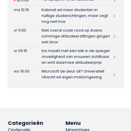
di 11:00
ma 10:15
Kabinet wil meer studenten in
nuttige studierichtingen, maar zegt
nog niet hoe
vr 11:00
Niet overal code rood op Avans:
sommige afstudeerzittingen gingen
wel door
vr 09:15
Iris maakt met één blik in de spiegel
onveiligheid van vrouwen zichtbaar
en wint daarmee afstudeerprijs
wo 16:00
Microsoft de deur uit? Universiteit
Utrecht wil eigen mailomgeving
Categorieën
Menu
Onderwijs
Magazines