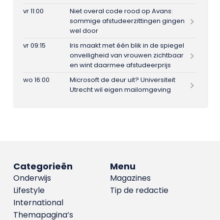
vr 11:00
Niet overal code rood op Avans:
sommige afstudeerzittingen gingen
wel door
vr 09:15
Iris maakt met één blik in de spiegel
onveiligheid van vrouwen zichtbaar
en wint daarmee afstudeerprijs
wo 16:00
Microsoft de deur uit? Universiteit
Utrecht wil eigen mailomgeving
Categorieën
Menu
Onderwijs
Magazines
Lifestyle
Tip de redactie
International
Themapagina’s