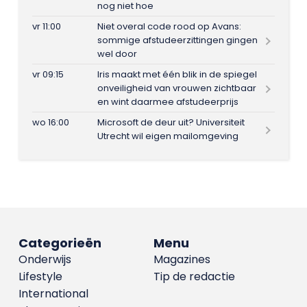
nog niet hoe
vr 11:00
Niet overal code rood op Avans:
sommige afstudeerzittingen gingen
wel door
vr 09:15
Iris maakt met één blik in de spiegel
onveiligheid van vrouwen zichtbaar
en wint daarmee afstudeerprijs
wo 16:00
Microsoft de deur uit? Universiteit
Utrecht wil eigen mailomgeving
Categorieën
Menu
Onderwijs
Magazines
Lifestyle
Tip de redactie
International