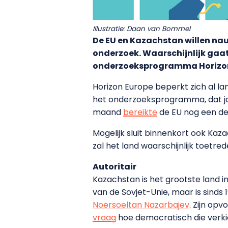
Illustratie: Daan van Bommel
De EU en Kazachstan willen n
onderzoek. Waarschijnlijk ga
onderzoeksprogramma Horizo
Horizon Europe beperkt zich al lang
het onderzoeksprogramma, dat jaa
maand
bereikte
de EU nog een dea
Mogelijk sluit binnenkort ook Kaz
zal het land waarschijnlijk toetr
Autoritair
Kazachstan is het grootste land i
van de Sovjet-Unie, maar is sinds 
Noersoeltan Nazarbajev
. Zijn op
vraag
hoe democratisch die verki