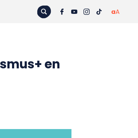
a
A
asmus+ en