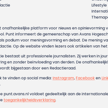
dactie
Lifestyle
Internat
Themapa
et onafhankelijke platform voor nieuws en opinievormin
ool. Punt informeert de gemeenschap van Avans Hogesch
als podium voor meningsvorming en debat. De mening van 
dactie. Op de website vinden lezers ook artikelen van he
e bestaat uit professionele journalisten. Zij werken in jour
ing en zonder beïnvloeding van derden. De onafhankelijk
wordt bijgestaan door een Redactieraad.
ok te vinden op social media:
Instragram
,
Facebook
en
Lin
.
e punt.avans.nl voldoet gedeeltelijk aan de internationale
de
toegankelijkheidsverklaring
.