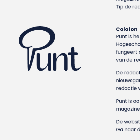
Tip de re
Colofon
Punt is h
Hoge­sch
fungeert 
van de re
De redacti
nieuwsgar
redactie 
Punt is o
magazine
De websit
Ga naar 