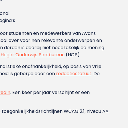
ional
gina’s
g voor studenten en medewerkers van Avans
ool over voor hen relevante onderwerpen en
derden is daarbij niet noodzakelijk de mening
t
Hoger Onderwijs Persbureau
(HOP).
nalistieke onafhankelijkheid, op basis van vrije
heid is geborgd door een
redactiestatuut
. De
kedIn
. Een keer per jaar verschijnt er een
 toegankelijkheidsrichtlijnen WCAG 2.1, niveau AA.