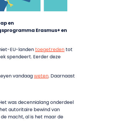
hap en
ingsprogramma Erasmus+ en
en niet-EU-landen
toegetreden
tot
oek spendeert. Eerder deze
r Leyen vandaag
weten
. Daarnaast
s. Het was decennialang onderdeel
r het autoritaire bewind van
 de macht, al is het maar de