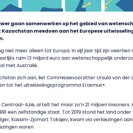
auwer gaan samenwerken op het gebied van wetensc
at Kazachstan meedoen aan het Europese uitwissel
n.
 niet meer alleen tot Europa. In vijf jaar tijd zijn veerti
rlijks ruim 13 miljard euro aan wetenschappelijk onderz
l met Australië.
achstan zich aan, liet Commissievoorzitter Ursula von de
eden tot het uitwisselingsprogramma Erasmus+.
n Centraal-Azië, al telt het maar zo’n 21 miljoen inwoner
1991 een zelfstandige staat. Tot 2019 stond het land onde
volger, Kassim-Zjomart Tokajev, kwam via verkiezingen aan
ezingen waren.