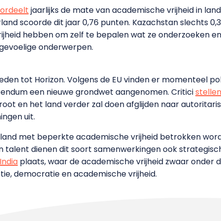
ordeelt
jaarlijks de mate van academische vrijheid in land
rland scoorde dit jaar 0,76 punten. Kazachstan slechts 0,
ijheid hebben om zelf te bepalen wat ze onderzoeken en
er gevoelige onderwerpen.
reden tot Horizon. Volgens de EU vinden er momenteel pol
erendum een nieuwe grondwet aangenomen. Critici
stelle
groot en het land verder zal doen afglijden naar autorita
ngen uit.
en land met beperkte academische vrijheid betrokken wor
en talent dienen dit soort samenwerkingen ook strategisc
India
plaats, waar de academische vrijheid zwaar onder d
ie, democratie en academische vrijheid.