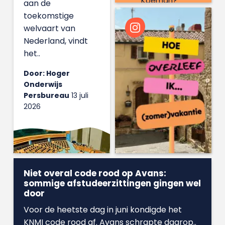
Koeman?
aan de
toekomstige
welvaart van
Nederland, vindt
het..
Door: Hoger
Onderwijs
Persbureau
13 juli
2026
Niet overal code rood op Avans:
sommige afstudeerzittingen gingen wel
door
Voor de heetste dag in juni kondigde het
KNMI code rood af. Avans schrapte daarop..