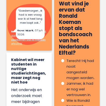
Wat vind je
ervan dat
"Goedemorgen , ik
Ronald
had is een vraag
war ik al heel lang
Koeman
mee loopt ook..."
stopt als
Door: Mark,
07 juli
Reactie op:
Danique doet
bondscoach
2026
aan hekserij: ‘Ik wil
van het
voorkomen dat ik mensen
afschrik’
Nederlands
Elftal?
Kabinet wil meer
Terecht! Hij had
studenten in
nooit
nuttige
aangesteld
studierichtingen,
maar zegt nog
mogen worden..
niet hoe
Jammer, ik had
er nog wel
Het onderwijs en
vertrouwen in.
onderzoek moet
Wie is Ronald
meer bijdragen