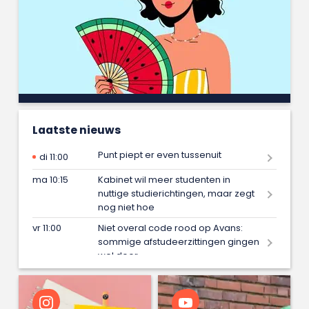
Laatste nieuws
Punt piept er even tussenuit
di 11:00
ma 10:15
Kabinet wil meer studenten in
nuttige studierichtingen, maar zegt
nog niet hoe
vr 11:00
Niet overal code rood op Avans:
sommige afstudeerzittingen gingen
wel door
vr 09:15
Iris maakt met één blik in de spiegel
onveiligheid van vrouwen zichtbaar
en wint daarmee afstudeerprijs