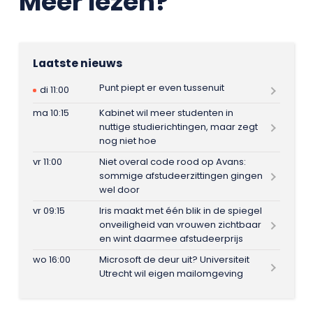
Meer lezen?
Laatste nieuws
Punt piept er even tussenuit
di 11:00
ma 10:15
Kabinet wil meer studenten in
nuttige studierichtingen, maar zegt
nog niet hoe
vr 11:00
Niet overal code rood op Avans:
sommige afstudeerzittingen gingen
wel door
vr 09:15
Iris maakt met één blik in de spiegel
onveiligheid van vrouwen zichtbaar
en wint daarmee afstudeerprijs
wo 16:00
Microsoft de deur uit? Universiteit
Utrecht wil eigen mailomgeving