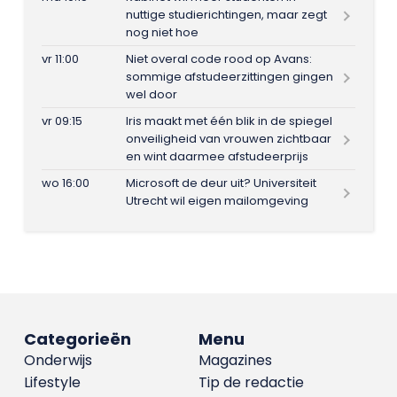
nuttige studierichtingen, maar zegt
nog niet hoe
vr 11:00
Niet overal code rood op Avans:
sommige afstudeerzittingen gingen
wel door
vr 09:15
Iris maakt met één blik in de spiegel
onveiligheid van vrouwen zichtbaar
en wint daarmee afstudeerprijs
wo 16:00
Microsoft de deur uit? Universiteit
Utrecht wil eigen mailomgeving
Categorieën
Menu
Onderwijs
Magazines
Lifestyle
Tip de redactie