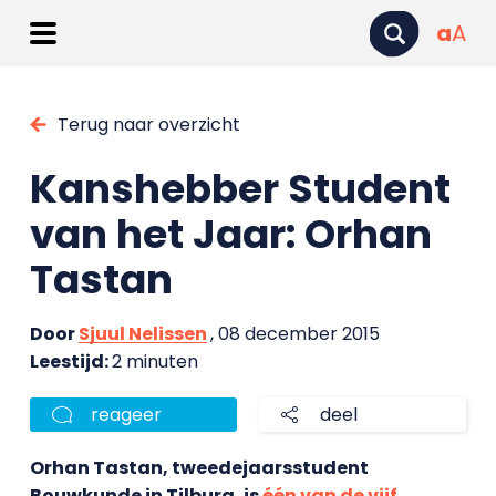
a
A
Terug naar overzicht
Kanshebber Student
van het Jaar: Orhan
Tastan
Door
Sjuul Nelissen
, 08 december 2015
Leestijd:
2 minuten
reageer
deel
Orhan Tastan, tweedejaarsstudent
Bouwkunde in Tilburg, is
één van de vijf