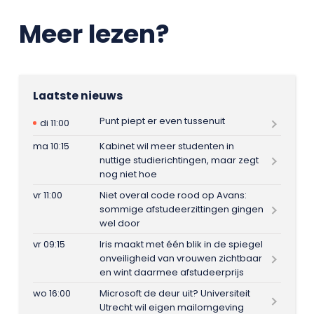
Meer lezen?
Laatste nieuws
Punt piept er even tussenuit
di 11:00
ma 10:15
Kabinet wil meer studenten in
nuttige studierichtingen, maar zegt
nog niet hoe
vr 11:00
Niet overal code rood op Avans:
sommige afstudeerzittingen gingen
wel door
vr 09:15
Iris maakt met één blik in de spiegel
onveiligheid van vrouwen zichtbaar
en wint daarmee afstudeerprijs
wo 16:00
Microsoft de deur uit? Universiteit
Utrecht wil eigen mailomgeving