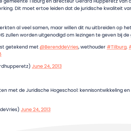
e gemeente Tilburg en directeur Gerard Hupperetz van d
king. Dit moet ertoe leiden dat de juridische kwaliteit 
rkten al veel samen, maar willen dit nu uitbreiden op he
S zullen worden uitgenodigd om lezingen te geven bij de
st getekend met
@BerenddeVries
, wethouder
#Tilburg
.
8
ardhupperetz)
June 24, 2013
en met de Juridische Hogeschool: kennisontwikkeling en 
ddeVries)
June 24, 2013