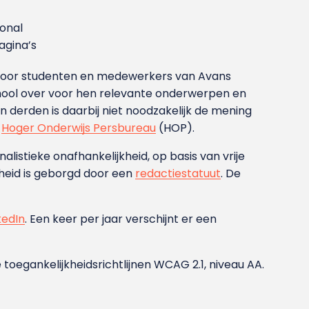
ional
gina’s
g voor studenten en medewerkers van Avans
ool over voor hen relevante onderwerpen en
derden is daarbij niet noodzakelijk de mening
t
Hoger Onderwijs Persbureau
(HOP).
nalistieke onafhankelijkheid, op basis van vrije
heid is geborgd door een
redactiestatuut
. De
kedIn
. Een keer per jaar verschijnt er een
 toegankelijkheidsrichtlijnen WCAG 2.1, niveau AA.