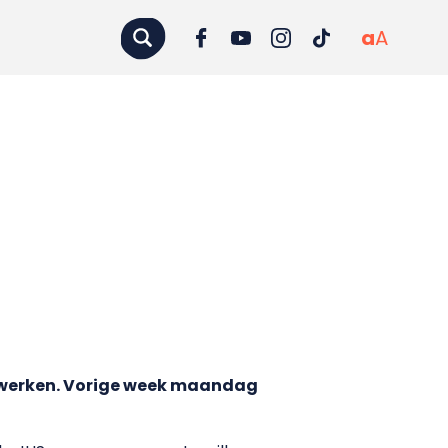
a
A
nwerken. Vorige week maandag