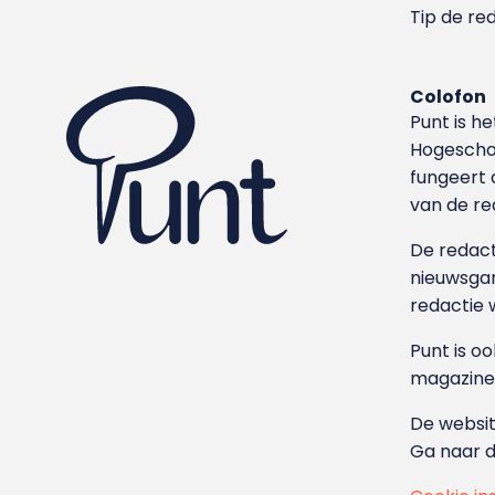
Tip de re
Colofon
Punt is h
Hoge­sch
fungeert 
van de re
De redacti
nieuwsgar
redactie 
Punt is o
magazine
De websit
Ga naar 