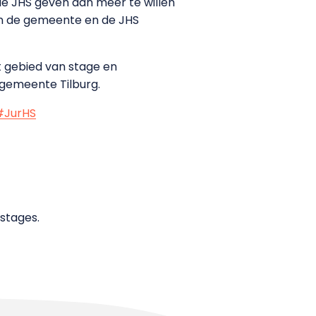
e JHS geven aan meer te willen
van de gemeente en de JHS
t gebied van stage en
 gemeente Tilburg.
#JurHS
stages.