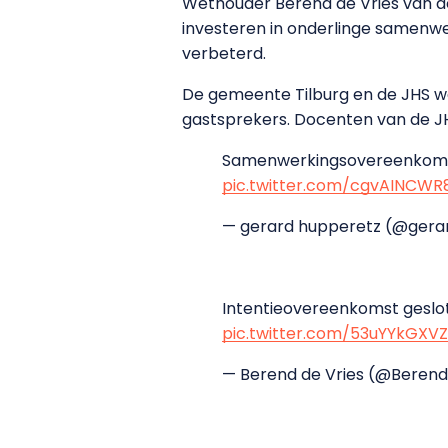
Wethouder Berend de Vries van d
investeren in onderlinge samenwer
verbeterd.
De gemeente Tilburg en de JHS we
gastsprekers. Docenten van de JH
Samenwerkingsovereenkom
pic.twitter.com/cgvAINCWR
— gerard hupperetz (@ger
Intentieovereenkomst geslot
pic.twitter.com/53uYYkGXVZ
— Berend de Vries (@Beren