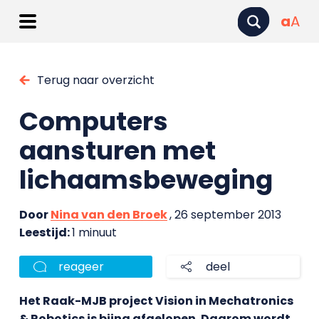
a
A
Terug naar overzicht
Computers
aansturen met
lichaamsbeweging
Door
Nina van den Broek
, 26 september 2013
Leestijd:
1 minuut
reageer
deel
Het Raak-MJB project Vision in Mechatronics
& Robotics is bijna afgelopen. Daarom wordt