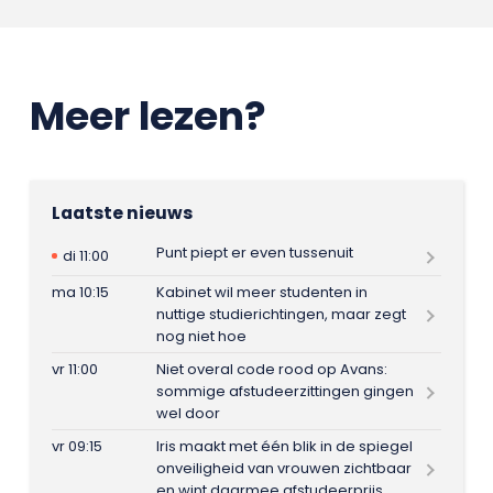
Meer lezen?
Laatste nieuws
Punt piept er even tussenuit
di 11:00
ma 10:15
Kabinet wil meer studenten in
nuttige studierichtingen, maar zegt
nog niet hoe
vr 11:00
Niet overal code rood op Avans:
sommige afstudeerzittingen gingen
wel door
vr 09:15
Iris maakt met één blik in de spiegel
onveiligheid van vrouwen zichtbaar
en wint daarmee afstudeerprijs