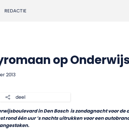
REDACTIE
pyromaan op Onderwij
er 2013
deel
erwijsboulevard in Den Bosch is zondagnacht voor de d
 rond één uur ’s nachts uitrukken voor een autobrand
n aangestoken.