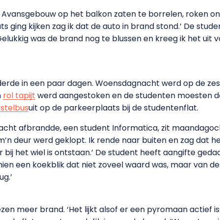
het Avansgebouw op het balkon zaten te borrelen, roken o
ts ging kijken zag ik dat de auto in brand stond.’ De stu
elukkig was de brand nog te blussen en kreeg ik het uit 
derde in een paar dagen. Woensdagnacht werd op de zes
n
rol tapijt
werd aangestoken en de studenten moesten de
stelbus
uit op de parkeerplaats bij de studentenflat.
acht afbrandde, een student Informatica, zit maandagoc
 m’n deur werd geklopt. Ik rende naar buiten en zag dat het
uur bij het wiel is ontstaan.’ De student heeft aangifte g
chien een koekblik dat niet zoveel waard was, maar van de 
ug.’
zen meer brand. ‘Het lijkt alsof er een pyromaan actief is’