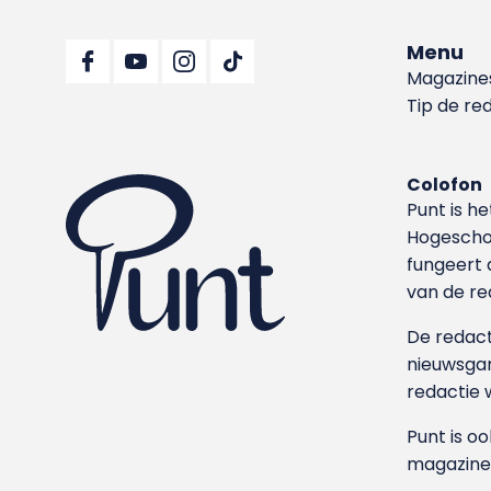
Menu
Magazine
Tip de re
Colofon
Punt is h
Hoge­sch
fungeert 
van de re
De redacti
nieuwsgar
redactie 
Punt is o
magazine