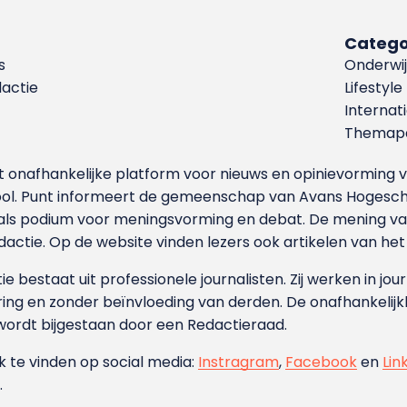
Catego
s
Onderwij
dactie
Lifestyle
Internat
Themapa
et onafhankelijke platform voor nieuws en opinievormin
ool. Punt informeert de gemeenschap van Avans Hogesch
als podium voor meningsvorming en debat. De mening van 
dactie. Op de website vinden lezers ook artikelen van he
e bestaat uit professionele journalisten. Zij werken in jour
ing en zonder beïnvloeding van derden. De onafhankelijk
wordt bijgestaan door een Redactieraad.
ok te vinden op social media:
Instragram
,
Facebook
en
Lin
.