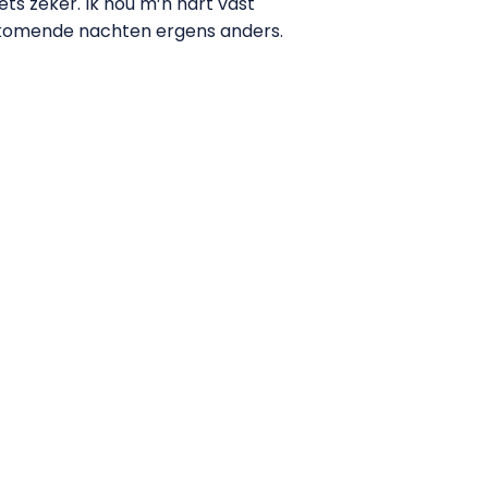
ets zeker. Ik hou m’n hart vast
e komende nachten ergens anders.