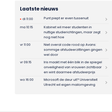
Laatste nieuws
Punt piept er even tussenuit
di 11:00
ma 10:15
Kabinet wil meer studenten in
nuttige studierichtingen, maar zegt
nog niet hoe
vr 11:00
Niet overal code rood op Avans:
sommige afstudeerzittingen gingen
wel door
vr 09:15
Iris maakt met één blik in de spiegel
onveiligheid van vrouwen zichtbaar
en wint daarmee afstudeerprijs
wo 16:00
Microsoft de deur uit? Universiteit
Utrecht wil eigen mailomgeving