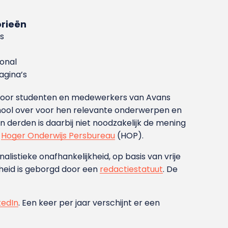
rieën
s
ional
gina’s
g voor studenten en medewerkers van Avans
ool over voor hen relevante onderwerpen en
derden is daarbij niet noodzakelijk de mening
t
Hoger Onderwijs Persbureau
(HOP).
nalistieke onafhankelijkheid, op basis van vrije
heid is geborgd door een
redactiestatuut
. De
kedIn
. Een keer per jaar verschijnt er een