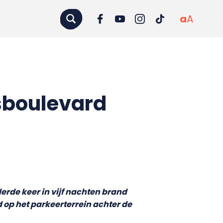
a
A
sboulevard
erde keer in vijf nachten brand
 op het parkeerterrein achter de