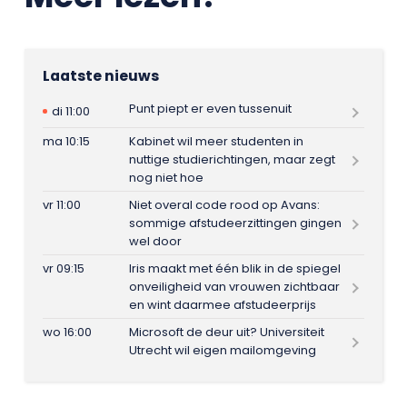
Laatste nieuws
Punt piept er even tussenuit
di 11:00
ma 10:15
Kabinet wil meer studenten in
nuttige studierichtingen, maar zegt
nog niet hoe
vr 11:00
Niet overal code rood op Avans:
sommige afstudeerzittingen gingen
wel door
vr 09:15
Iris maakt met één blik in de spiegel
onveiligheid van vrouwen zichtbaar
en wint daarmee afstudeerprijs
wo 16:00
Microsoft de deur uit? Universiteit
Utrecht wil eigen mailomgeving