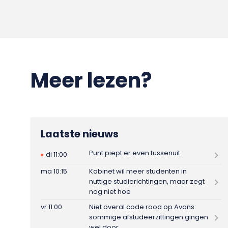
Meer lezen?
Laatste nieuws
Punt piept er even tussenuit
di 11:00
ma 10:15
Kabinet wil meer studenten in
nuttige studierichtingen, maar zegt
nog niet hoe
vr 11:00
Niet overal code rood op Avans:
sommige afstudeerzittingen gingen
wel door