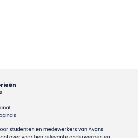
rieën
s
ional
gina’s
g voor studenten en medewerkers van Avans
ool over voor hen relevante onderwerpen en