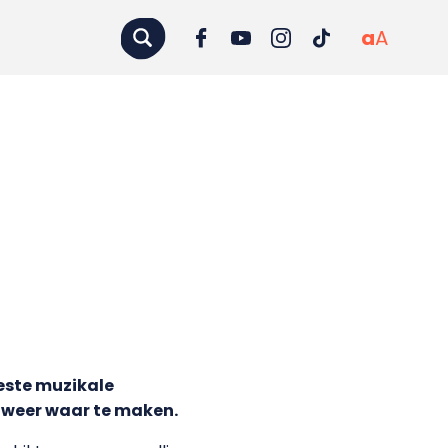
a
A
este muzikale
 weer waar te maken.