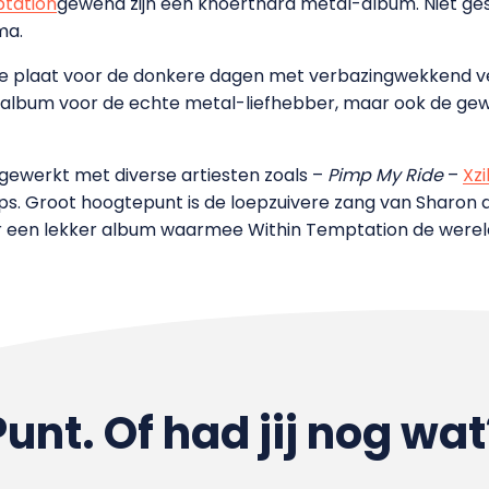
ptation
gewend zijn een knoerthard metal-album. Niet ges
ma.
e plaat voor de donkere dagen met verbazingwekkend ve
n album voor de echte metal-liefhebber, maar ook de gew
ewerkt met diverse artiesten zoals –
Pimp My Ride
–
Xzi
. Groot hoogtepunt is de loepzuivere zang van Sharon
r een lekker album waarmee Within Temptation de werel
Punt. Of had jij nog wat