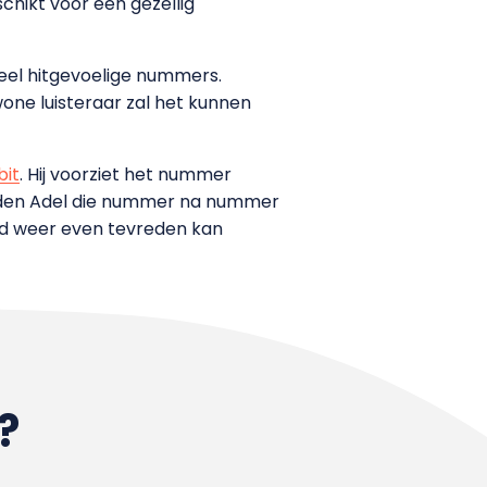
chikt voor een gezellig
el hitgevoelige nummers.
one luisteraar zal het kunnen
bit
. Hij voorziet het nummer
 den Adel die nummer na nummer
d weer even tevreden kan
?