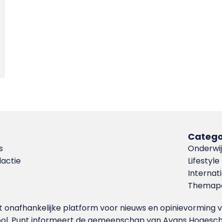
Catego
s
Onderwij
dactie
Lifestyle
Internat
Themapa
et onafhankelijke platform voor nieuws en opinievormin
ool. Punt informeert de gemeenschap van Avans Hogesch