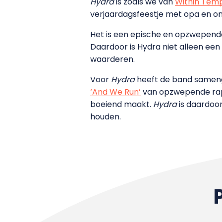
Hydra
is zoals we van
Within Tem
verjaardagsfeestje met opa en o
Het is een epische en opzwepend
Daardoor is Hydra niet alleen ee
waarderen.
Voor
Hydra
heeft de band sameng
‘And We Run’
van opzwepende raps
boeiend maakt.
Hydra
is daardoo
houden.