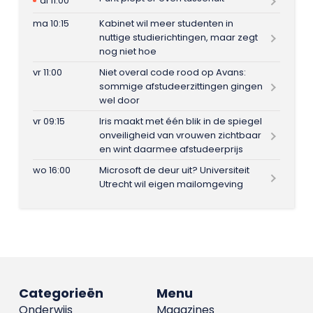
di 11:00
ma 10:15
Kabinet wil meer studenten in
nuttige studierichtingen, maar zegt
nog niet hoe
vr 11:00
Niet overal code rood op Avans:
sommige afstudeerzittingen gingen
wel door
vr 09:15
Iris maakt met één blik in de spiegel
onveiligheid van vrouwen zichtbaar
en wint daarmee afstudeerprijs
wo 16:00
Microsoft de deur uit? Universiteit
Utrecht wil eigen mailomgeving
Categorieën
Menu
Onderwijs
Magazines