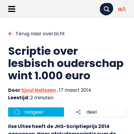
a
A
Terug naar overzicht
Scriptie over
lesbisch ouderschap
wint 1.000 euro
Door
Sjuul Nelissen
, 17 maart 2014
Leestijd:
2 minuten
reageer
deel
Ilse Ultee heeft de JHS-Scriptieprijs 2014
gewonnen. Haar afstudeerscriptie over de