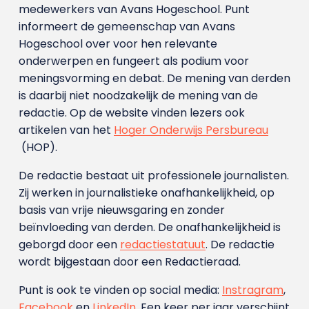
medewerkers van Avans Hoge­school. Punt
informeert de gemeenschap van Avans
Hogeschool over voor hen relevante
onderwerpen en fungeert als podium voor
meningsvorming en debat. De mening van derden
is daarbij niet noodzakelijk de mening van de
redactie. Op de website vinden lezers ook
artikelen van het
Hoger Onderwijs Persbureau
(HOP).
De redactie bestaat uit professionele journalisten.
Zij werken in journalistieke onafhankelijkheid, op
basis van vrije nieuwsgaring en zonder
beïnvloeding van derden. De onafhankelijkheid is
geborgd door een
redactiestatuut
. De redactie
wordt bijgestaan door een Redactieraad.
Punt is ook te vinden op social media:
Instragram
,
Facebook
en
LinkedIn
. Een keer per jaar verschijnt