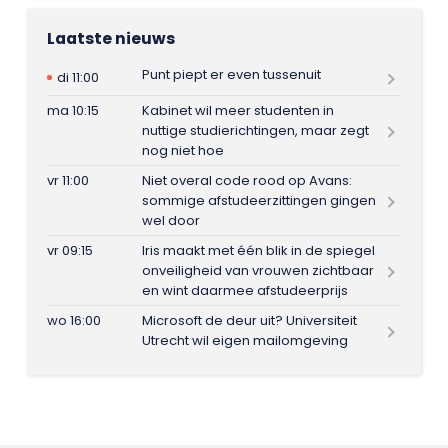
Laatste nieuws
Punt piept er even tussenuit
di 11:00
ma 10:15
Kabinet wil meer studenten in
nuttige studierichtingen, maar zegt
nog niet hoe
vr 11:00
Niet overal code rood op Avans:
sommige afstudeerzittingen gingen
wel door
vr 09:15
Iris maakt met één blik in de spiegel
onveiligheid van vrouwen zichtbaar
en wint daarmee afstudeerprijs
wo 16:00
Microsoft de deur uit? Universiteit
Utrecht wil eigen mailomgeving