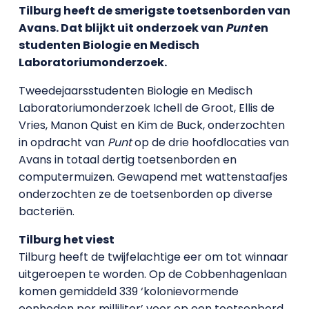
Tilburg heeft de smerigste toetsenborden van
Avans. Dat blijkt uit onderzoek van
Punt
en
studenten Biologie en Medisch
Laboratoriumonderzoek.
Tweedejaarsstudenten Biologie en Medisch
Laboratoriumonderzoek Ichell de Groot, Ellis de
Vries, Manon Quist en Kim de Buck, onderzochten
in opdracht van
Punt
op de drie hoofdlocaties van
Avans in totaal dertig toetsenborden en
computermuizen. Gewapend met wattenstaafjes
onderzochten ze de toetsenborden op diverse
bacteriën.
Tilburg het viest
Tilburg heeft de twijfelachtige eer om tot winnaar
uitgeroepen te worden. Op de Cobbenhagenlaan
komen gemiddeld 339 ‘kolonievormende
eenheden per milliliter’ voor op een toetsenbord