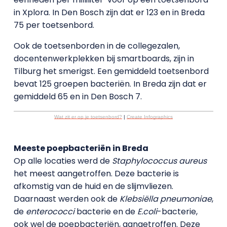
in Xplora. In Den Bosch zijn dat er 123 en in Breda
75 per toetsenbord.
Ook de toetsenborden in de collegezalen,
docentenwerkplekken bij smartboards, zijn in
Tilburg het smerigst. Een gemiddeld toetsenbord
bevat 125 groepen bacteriën. In Breda zijn dat er
gemiddeld 65 en in Den Bosch 7.
Wat zit er op je toetsenbord?
|
Create Infographics
Meeste poepbacteriën in Breda
Op alle locaties werd de
Staphylococcus aureus
het meest aangetroffen. Deze bacterie is
afkomstig van de huid en de slijmvliezen.
Daarnaast werden ook de
Klebsiëlla pneumoniae
,
de
enterococci
bacterie en de
E.coli
-bacterie,
ook wel de poepbacteriën, aangetroffen. Deze