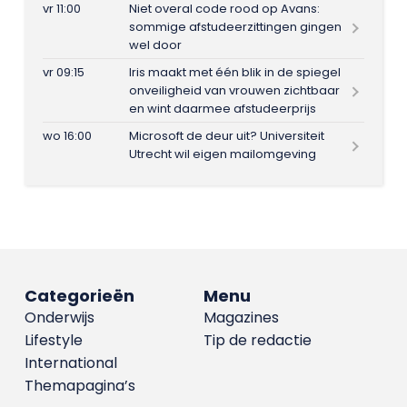
vr 11:00
Niet overal code rood op Avans:
sommige afstudeerzittingen gingen
wel door
vr 09:15
Iris maakt met één blik in de spiegel
onveiligheid van vrouwen zichtbaar
en wint daarmee afstudeerprijs
wo 16:00
Microsoft de deur uit? Universiteit
Utrecht wil eigen mailomgeving
Categorieën
Menu
Onderwijs
Magazines
Lifestyle
Tip de redactie
International
Themapagina’s