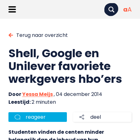
a
A
Terug naar overzicht
Shell, Google en
Unilever favoriete
werkgevers hbo’ers
Door
Yessa Meijs
, 04 december 2014
Leestijd:
2 minuten
reageer
deel
Studenten vinden de centen minder
belangrijk dan de inhoud van hun