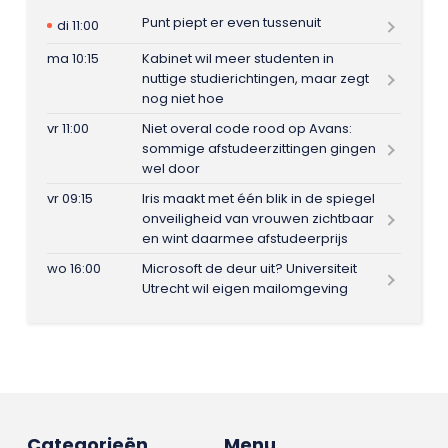
Punt piept er even tussenuit
di 11:00
ma 10:15
Kabinet wil meer studenten in
nuttige studierichtingen, maar zegt
nog niet hoe
vr 11:00
Niet overal code rood op Avans:
sommige afstudeerzittingen gingen
wel door
vr 09:15
Iris maakt met één blik in de spiegel
onveiligheid van vrouwen zichtbaar
en wint daarmee afstudeerprijs
wo 16:00
Microsoft de deur uit? Universiteit
Utrecht wil eigen mailomgeving
Categorieën
Menu