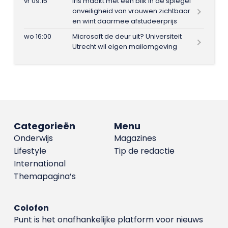
vr 09:15
Iris maakt met één blik in de spiegel
onveiligheid van vrouwen zichtbaar
en wint daarmee afstudeerprijs
wo 16:00
Microsoft de deur uit? Universiteit
Utrecht wil eigen mailomgeving
Categorieën
Menu
Onderwijs
Magazines
Lifestyle
Tip de redactie
International
Themapagina’s
Colofon
Punt is het onafhankelijke platform voor nieuws