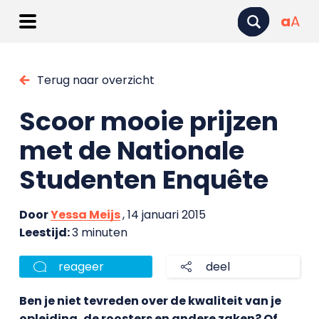
a
A
Terug naar overzicht
Scoor mooie prijzen
met de Nationale
Studenten Enquête
Door
Yessa Meijs
, 14 januari 2015
Leestijd:
3 minuten
reageer
deel
Ben je niet tevreden over de kwaliteit van je
opleiding, de roosters en andere zaken? Of