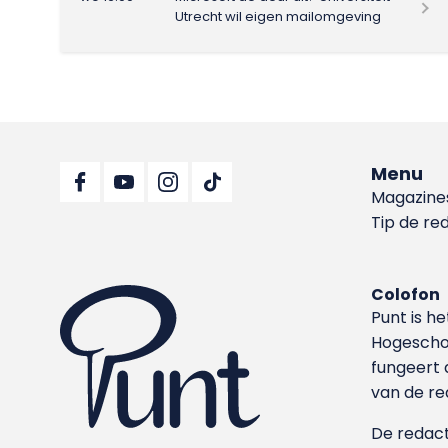
Utrecht wil eigen mailomgeving
Menu
Magazine
Tip de re
Colofon
Punt is h
Hoge­sch
fungeert 
van de re
De redacti