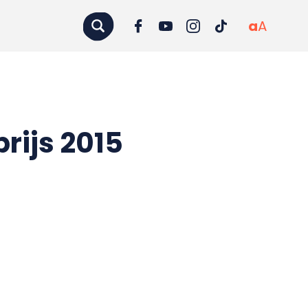
a
A
prijs 2015