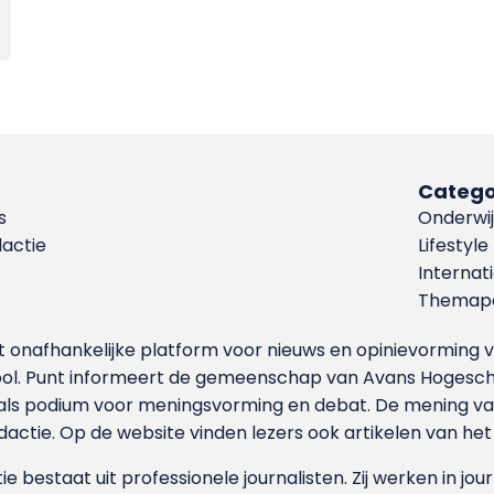
Catego
s
Onderwij
dactie
Lifestyle
Internat
Themapa
et onafhankelijke platform voor nieuws en opinievormin
ool. Punt informeert de gemeenschap van Avans Hogesch
als podium voor meningsvorming en debat. De mening van 
dactie. Op de website vinden lezers ook artikelen van he
e bestaat uit professionele journalisten. Zij werken in jour