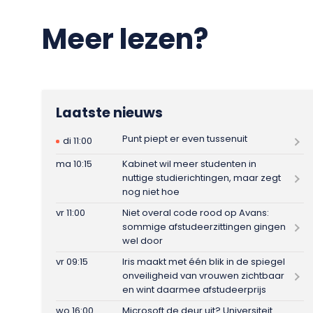
Meer lezen?
Laatste nieuws
Punt piept er even tussenuit
di 11:00
ma 10:15
Kabinet wil meer studenten in
nuttige studierichtingen, maar zegt
nog niet hoe
vr 11:00
Niet overal code rood op Avans:
sommige afstudeerzittingen gingen
wel door
vr 09:15
Iris maakt met één blik in de spiegel
onveiligheid van vrouwen zichtbaar
en wint daarmee afstudeerprijs
wo 16:00
Microsoft de deur uit? Universiteit