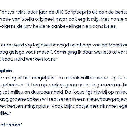
ntys reikt ieder jaar de JHS Scriptieprijs uit aan de bes
scriptie van Stella origineel maar ook erg lastig. Met nam
 volgens de jury heldere aanbevelingen en conclusies.
 euro werd vrijdag overhandigd na afloop van de Maaskantl
oog gelegd voor mezelf. Soms ging ik daar wel iets te ver
sultaat. Hard werken loont.’
splan
 de vraag of het mogelijk is om milieukwaliteitseisen op
an gebeuren. ‘Ik ben op zoek gegaan naar de grenzen en 
ot milieu en duurzaamheid. De focus ligt hierbij op mili
aag groene daken wil realiseren in een nieuwbouwproject
het bestemmingsplan? Vaak blijkt dat je met slimme reg
lieu.’
ef tonen’