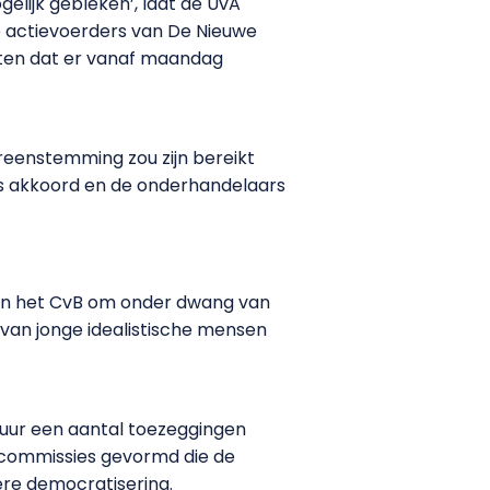
elijk gebleken’, laat de UvA
actievoerders van De Nieuwe
weten dat er vanaf maandag
reenstemming zou zijn bereikt
s akkoord en de onderhandelaars
van het CvB om onder dwang van
 van jonge idealistische mensen
tuur een aantal toezeggingen
 commissies gevormd die de
ere democratisering.