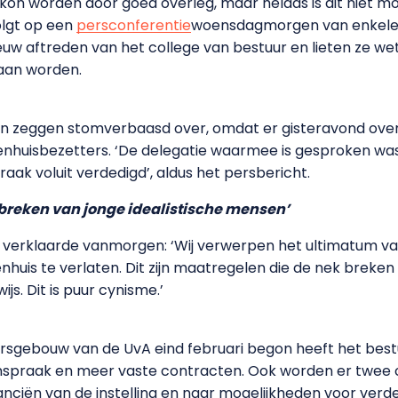
kon worden door goed overleg, maar helaas is dit niet mog
volgt op een
persconferentie
woensdagmorgen van enkele 
nieuw aftreden van het college van bestuur en lieten ze 
aan worden.
gen zeggen stomverbaasd over, omdat er gisteravond ove
nhuisbezetters. ‘De delegatie waarmee is gesproken wa
ak voluit verdedigd’, aldus het persbericht.
k breken van jonge idealistische mensen’
 verklaarde vanmorgen: ‘Wij verwerpen het ultimatum 
huis te verlaten. Dit zijn maatregelen die de nek breken
js. Dit is puur cynisme.’
ursgebouw van de UvA eind februari begon heeft het bes
inspraak en meer vaste contracten. Ook worden er twee
nciën van de instelling en naar mogelijkheden voor verd