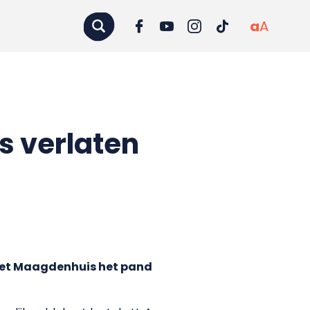
a
A
s verlaten
 het Maagdenhuis het pand