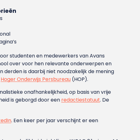
rieën
s
ional
gina’s
g voor studenten en medewerkers van Avans
ool over voor hen relevante onderwerpen en
derden is daarbij niet noodzakelijk de mening
t
Hoger Onderwijs Persbureau
(HOP).
nalistieke onafhankelijkheid, op basis van vrije
heid is geborgd door een
redactiestatuut
. De
kedIn
. Een keer per jaar verschijnt er een