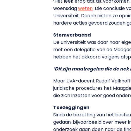
‘Het leek erop dat dit voorkomen 
woensdag
weten
. Die conclusie 
Universiteit. Daarin eisten ze op
hardere acties gevoerd zouden g
Stomverbaasd
De universiteit was daar naar ei
met een delegatie van de Maagde
hebben het akkoord volgens afspra
‘Dit zijn maatregelen die de ne
Maar UvA-docent Rudolf Valkhoff
juridische procedures het Maagden
die zich inzetten voor goed onderwi
Toezeggingen
Sinds de bezetting van het bestu
gedaan, bijvoorbeeld over meer 
onderzoek gaan doen naar de fina