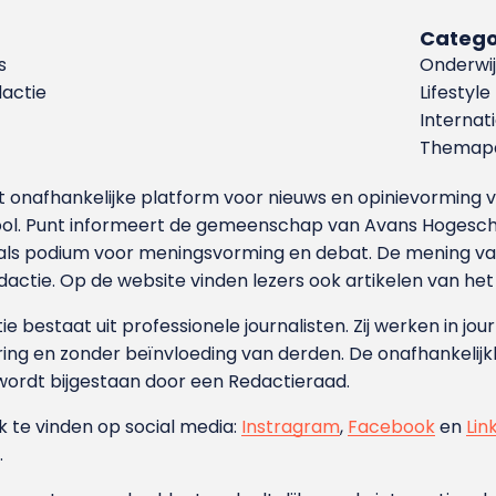
Catego
s
Onderwij
dactie
Lifestyle
Internat
Themapa
et onafhankelijke platform voor nieuws en opinievormin
ool. Punt informeert de gemeenschap van Avans Hogesch
als podium voor meningsvorming en debat. De mening van 
dactie. Op de website vinden lezers ook artikelen van he
e bestaat uit professionele journalisten. Zij werken in jour
ing en zonder beïnvloeding van derden. De onafhankelijk
wordt bijgestaan door een Redactieraad.
ok te vinden op social media:
Instragram
,
Facebook
en
Lin
.