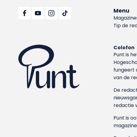
Menu
Magazine
Tip de re
Colofon
Punt is h
Hoge­sch
fungeert 
van de re
De redacti
nieuwsgar
redactie 
Punt is o
magazine