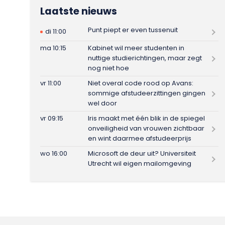
Laatste nieuws
Punt piept er even tussenuit
di 11:00
ma 10:15
Kabinet wil meer studenten in
nuttige studierichtingen, maar zegt
nog niet hoe
vr 11:00
Niet overal code rood op Avans:
sommige afstudeerzittingen gingen
wel door
vr 09:15
Iris maakt met één blik in de spiegel
onveiligheid van vrouwen zichtbaar
en wint daarmee afstudeerprijs
wo 16:00
Microsoft de deur uit? Universiteit
Utrecht wil eigen mailomgeving