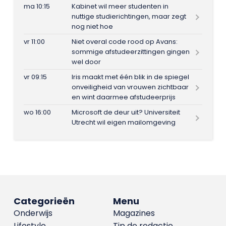
ma 10:15
Kabinet wil meer studenten in
nuttige studierichtingen, maar zegt
nog niet hoe
vr 11:00
Niet overal code rood op Avans:
sommige afstudeerzittingen gingen
wel door
vr 09:15
Iris maakt met één blik in de spiegel
onveiligheid van vrouwen zichtbaar
en wint daarmee afstudeerprijs
wo 16:00
Microsoft de deur uit? Universiteit
Utrecht wil eigen mailomgeving
Categorieën
Menu
Onderwijs
Magazines
Lifestyle
Tip de redactie