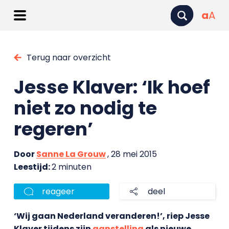
a
A
Terug naar overzicht
Jesse Klaver: ‘Ik hoef
niet zo nodig te
regeren’
Door
Sanne La Grouw
, 28 mei 2015
Leestijd:
2 minuten
reageer
deel
‘Wij gaan Nederland veranderen!’, riep Jesse
Klaver tijdens zijn
aanstelling
als nieuwe