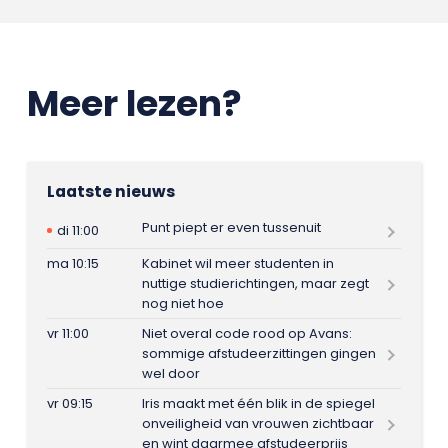
Meer lezen?
Laatste nieuws
Punt piept er even tussenuit
di 11:00
ma 10:15
Kabinet wil meer studenten in
nuttige studierichtingen, maar zegt
nog niet hoe
vr 11:00
Niet overal code rood op Avans:
sommige afstudeerzittingen gingen
wel door
vr 09:15
Iris maakt met één blik in de spiegel
onveiligheid van vrouwen zichtbaar
en wint daarmee afstudeerprijs