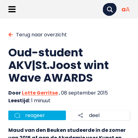
a
A
Terug naar overzicht
Oud-student
AKV|St.Joost wint
Wave AWARDS
Door
Lotte Gerritse
, 08 september 2015
Leestijd:
1 minuut
reageer
deel
Maud van den Beuken studeerde in de zomer
van 2015 af aan de Akademie voor Kunst en