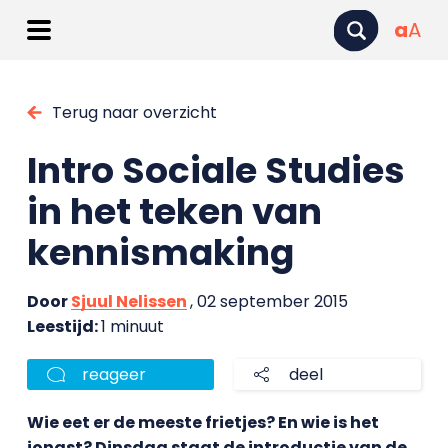
a
A
Terug naar overzicht
Intro Sociale Studies
in het teken van
kennismaking
Door
Sjuul Nelissen
, 02 september 2015
Leestijd:
1 minuut
reageer
deel
Wie eet er de meeste frietjes? En wie is het
jongst? Dinsdag staat de introductie van de