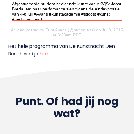
Afgestudeerde student beeldende kunst van AKV|St.Joost
Breda laat haar perfomance zien tijdens de eindexpositie
van 4-8 juli #Avans #kunstacademie #stjoost #kunst
#perfomanceart
A video posted by Punt Avans (@puntavans) on Jul 3, 2015
at 3:23am PDT
Het hele programma van De Kunstnacht Den
Bosch vind je
hier
.
Punt. Of had jij nog
wat?