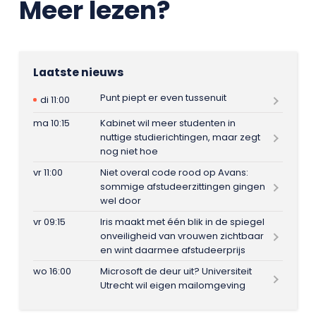
Meer lezen?
Laatste nieuws
Punt piept er even tussenuit
di 11:00
ma 10:15
Kabinet wil meer studenten in
nuttige studierichtingen, maar zegt
nog niet hoe
vr 11:00
Niet overal code rood op Avans:
sommige afstudeerzittingen gingen
wel door
vr 09:15
Iris maakt met één blik in de spiegel
onveiligheid van vrouwen zichtbaar
en wint daarmee afstudeerprijs
wo 16:00
Microsoft de deur uit? Universiteit
Utrecht wil eigen mailomgeving