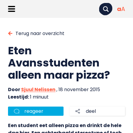
a
A
Terug naar overzicht
Eten
Avansstudenten
alleen maar pizza?
Door
Sjuul Nelissen
, 18 november 2015
Leestijd:
1 minuut
reageer
deel
Een student eet alleen pizza en drinkt de hele
dag bier. Een achterhaald stereotype of toch