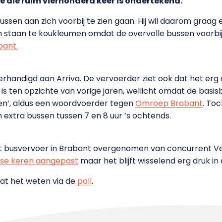
ie die ruim vierhonderd keer is ondertekend.
ssen aan zich voorbij te zien gaan. Hij wil daarom graag ex
taan te koukleumen omdat de overvolle bussen voorbij ri
ant.
andigd aan Arriva. De vervoerder ziet ook dat het erg d
is ten opzichte van vorige jaren, wellicht omdat de basis
nen’, aldus een woordvoerder tegen
Omroep Brabant
. Toc
in extra bussen tussen 7 en 8 uur ’s ochtends.
t busvervoer in Brabant overgenomen van concurrent Veo
rse keren aangepast
maar het blijft wisselend erg druk in 
Laat het weten via de
poll
.