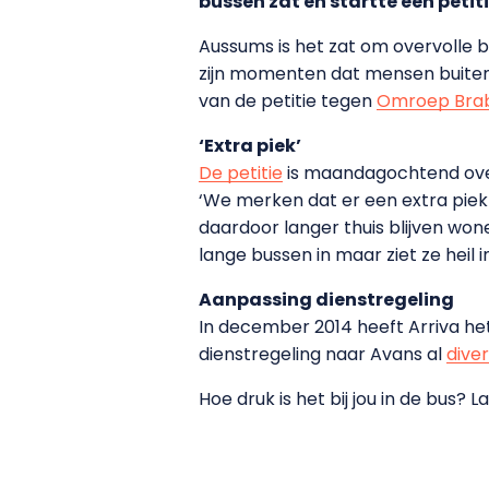
bussen zat en startte een petit
Aussums is het zat om overvolle bu
zijn momenten dat mensen buiten s
van de petitie tegen
Omroep Brab
‘Extra piek’
De petitie
is maandagochtend overh
‘We merken dat er een extra piek 
daardoor langer thuis blijven wo
lange bussen in maar ziet ze heil 
Aanpassing dienstregeling
In december 2014 heeft Arriva he
dienstregeling naar Avans al
dive
Hoe druk is het bij jou in de bus? 