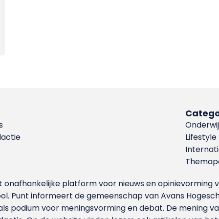
Catego
s
Onderwij
dactie
Lifestyle
Internat
Themapa
et onafhankelijke platform voor nieuws en opinievormin
ool. Punt informeert de gemeenschap van Avans Hogesch
als podium voor meningsvorming en debat. De mening van 