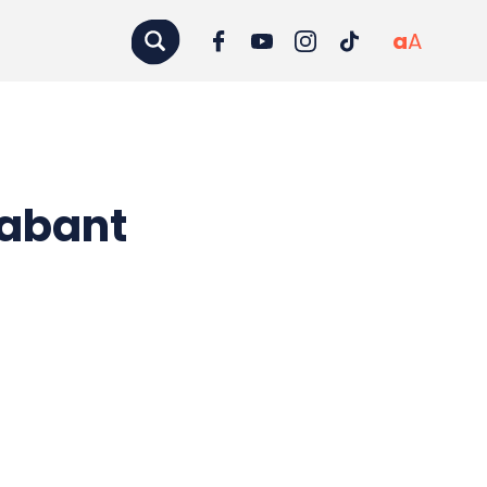
a
A
rabant