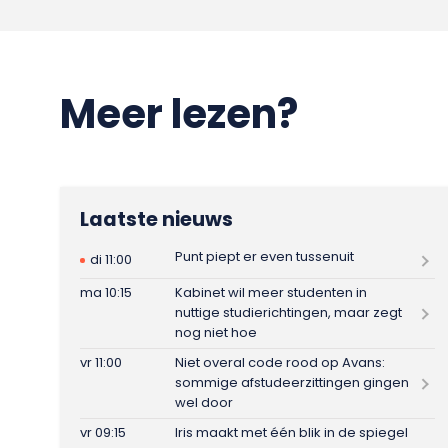
Meer lezen?
Laatste nieuws
Punt piept er even tussenuit
di 11:00
ma 10:15
Kabinet wil meer studenten in
nuttige studierichtingen, maar zegt
nog niet hoe
vr 11:00
Niet overal code rood op Avans:
sommige afstudeerzittingen gingen
wel door
vr 09:15
Iris maakt met één blik in de spiegel