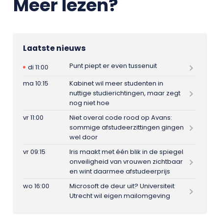
Meer lezen?
Laatste nieuws
Punt piept er even tussenuit
di 11:00
ma 10:15
Kabinet wil meer studenten in
nuttige studierichtingen, maar zegt
nog niet hoe
vr 11:00
Niet overal code rood op Avans:
sommige afstudeerzittingen gingen
wel door
vr 09:15
Iris maakt met één blik in de spiegel
onveiligheid van vrouwen zichtbaar
en wint daarmee afstudeerprijs
wo 16:00
Microsoft de deur uit? Universiteit
Utrecht wil eigen mailomgeving