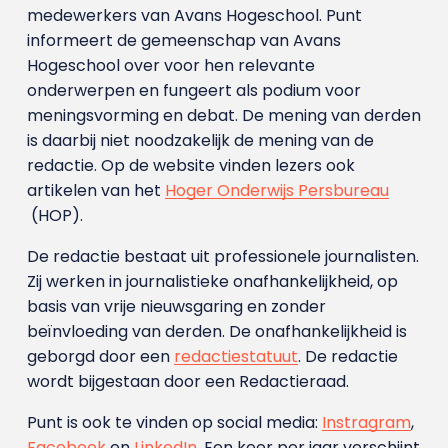
medewerkers van Avans Hoge­school. Punt
informeert de gemeenschap van Avans
Hogeschool over voor hen relevante
onderwerpen en fungeert als podium voor
meningsvorming en debat. De mening van derden
is daarbij niet noodzakelijk de mening van de
redactie. Op de website vinden lezers ook
artikelen van het
Hoger Onderwijs Persbureau
(HOP).
De redactie bestaat uit professionele journalisten.
Zij werken in journalistieke onafhankelijkheid, op
basis van vrije nieuwsgaring en zonder
beïnvloeding van derden. De onafhankelijkheid is
geborgd door een
redactiestatuut
. De redactie
wordt bijgestaan door een Redactieraad.
Punt is ook te vinden op social media:
Instragram
,
Facebook
en
LinkedIn
. Een keer per jaar verschijnt