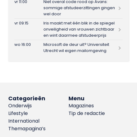
vr 11:00
Niet overal code rood op Avans:
sommige afstudeerzittingen gingen
wel door
vr 09:15
Iris maakt met één blik in de spiegel
onveiligheid van vrouwen zichtbaar
en wint daarmee afstudeerprijs
wo 16:00
Microsoft de deur uit? Universiteit
Utrecht wil eigen mailomgeving
Categorieën
Menu
Onderwijs
Magazines
Lifestyle
Tip de redactie
International
Themapagina’s