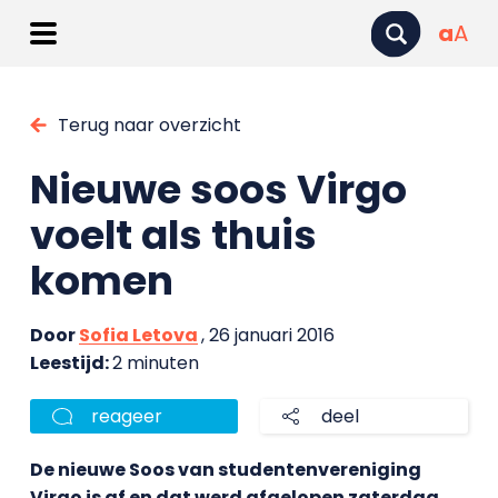
a
A
Terug naar overzicht
Nieuwe soos Virgo
voelt als thuis
komen
Door
Sofia Letova
, 26 januari 2016
Leestijd:
2 minuten
reageer
deel
De nieuwe Soos van studentenvereniging
Virgo is af en dat werd afgelopen zaterdag