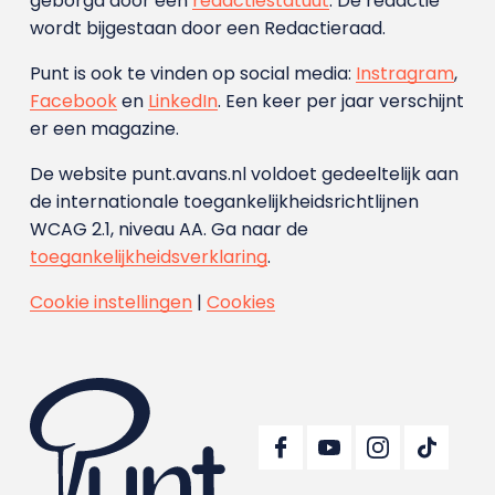
geborgd door een
redactiestatuut
. De redactie
wordt bijgestaan door een Redactieraad.
Punt is ook te vinden op social media:
Instragram
,
Facebook
en
LinkedIn
. Een keer per jaar verschijnt
er een magazine.
De website punt.avans.nl voldoet gedeeltelijk aan
de internationale toegankelijkheidsrichtlijnen
WCAG 2.1, niveau AA. Ga naar de
toegankelijkheidsverklaring
.
Cookie instellingen
|
Cookies