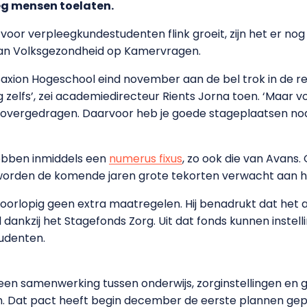
eg mensen toelaten.
oor verpleegkundestudenten flink groeit, zijn het er nog
 van Volksgezondheid op Kamervragen.
axion Hogeschool eind november aan de bel trok in de r
aag zelfs’, zei academiedirecteur Rients Jorna toen. ‘Maar
overgedragen. Daarvoor heb je goede stageplaatsen nod
ebben inmiddels een
numerus fixus
, zo ook die van Avans.
g worden de komende jaren grote tekorten verwacht aan 
voorlopig geen extra maatregelen. Hij benadrukt dat het 
eid dankzij het Stagefonds Zorg. Uit dat fonds kunnen ins
tudenten.
: een samenwerking tussen onderwijs, zorginstellingen en
. Dat pact heeft begin december de eerste plannen gep