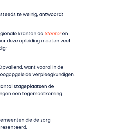
 steeds te weinig, antwoordt
egionale kranten de
Stentor
en
 voor deze opleiding moeten veel
ig.’
 Opvallend, want vooral in de
hoogopgeleide verpleegkundigen.
aantal stageplaatsen de
tellingen een tegemoetkoming
 gemeenten die de zorg
resenteerd.