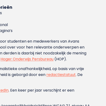
rieën
s
ional
gina’s
g voor studenten en medewerkers van Avans
ool over voor hen relevante onderwerpen en
derden is daarbij niet noodzakelijk de mening
t
Hoger Onderwijs Persbureau
(HOP).
nalistieke onafhankelijkheid, op basis van vrije
heid is geborgd door een
redactiestatuut
. De
kedIn
. Een keer per jaar verschijnt er een
 toegankelijkheidsrichtlijnen WCAG 2.1, niveau AA.