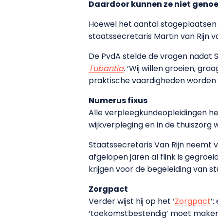
Daardoor kunnen ze niet geno
Hoewel het aantal stageplaatsen v
staatssecretaris Martin van Rijn
De PvdA stelde de vragen nadat S
Tubantia
. ‘Wij willen groeien, gr
praktische vaardigheden worden 
Numerus fixus
Alle verpleegkundeopleidingen h
wijkverpleging en in de thuiszor
Staatssecretaris Van Rijn neemt 
afgelopen jaren al flink is gegro
krijgen voor de begeleiding van s
Zorgpact
Verder wijst hij op het ‘
Zorgpact
’
‘toekomstbestendig’ moet maken