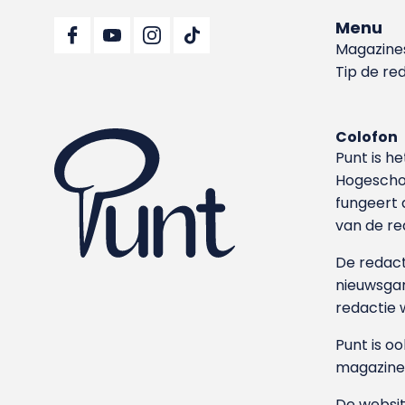
Menu
Magazine
Tip de re
Colofon
Punt is h
Hoge­sch
fungeert 
van de re
De redacti
nieuwsgar
redactie 
Punt is o
magazine
De websit