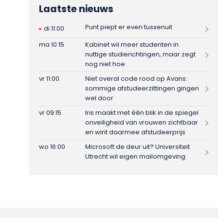
Laatste nieuws
Punt piept er even tussenuit
di 11:00
ma 10:15
Kabinet wil meer studenten in
nuttige studierichtingen, maar zegt
nog niet hoe
vr 11:00
Niet overal code rood op Avans:
sommige afstudeerzittingen gingen
wel door
vr 09:15
Iris maakt met één blik in de spiegel
onveiligheid van vrouwen zichtbaar
en wint daarmee afstudeerprijs
wo 16:00
Microsoft de deur uit? Universiteit
Utrecht wil eigen mailomgeving