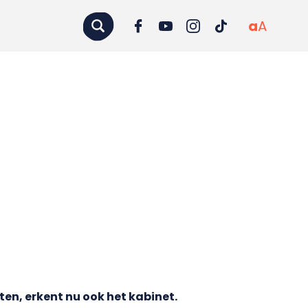
a
A
n, erkent nu ook het kabinet.