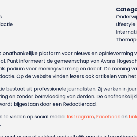
Catego
s
Onderwij
dactie
Lifestyle
Internat
Themapa
et onafhankelijke platform voor nieuws en opinievormin
ool. Punt informeert de gemeenschap van Avans Hogesch
als podium voor meningsvorming en debat. De mening van 
dactie. Op de website vinden lezers ook artikelen van he
e bestaat uit professionele journalisten. Zij werken in jour
ing en zonder beïnvloeding van derden. De onafhankelijk
wordt bijgestaan door een Redactieraad.
ok te vinden op social media:
Instragram
,
Facebook
en
Lin
.
e punt.avans.nl voldoet gedeeltelijk aan de internationale