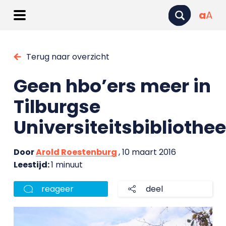
a
A
Terug naar overzicht
Geen hbo’ers meer in
Tilburgse
Universiteitsbibliothe
Door
Arold Roestenburg
, 10 maart 2016
Leestijd:
1 minuut
reageer
deel