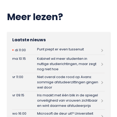
Meer lezen?
Laatste nieuws
Punt piept er even tussenuit
di 11:00
ma 10:15
Kabinet wil meer studenten in
nuttige studierichtingen, maar zegt
nog niet hoe
vr 11:00
Niet overal code rood op Avans:
sommige afstudeerzittingen gingen
wel door
vr 09:15
Iris maakt met één blik in de spiegel
onveiligheid van vrouwen zichtbaar
en wint daarmee afstudeerprijs
wo 16:00
Microsoft de deur uit? Universiteit