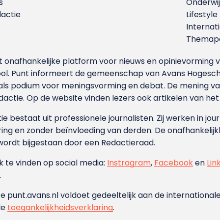
s
Onderwij
dactie
Lifestyle
Internat
Themapa
et onafhankelijke platform voor nieuws en opinievormin
ool. Punt informeert de gemeenschap van Avans Hogesch
als podium voor meningsvorming en debat. De mening van 
dactie. Op de website vinden lezers ook artikelen van he
e bestaat uit professionele journalisten. Zij werken in jour
ing en zonder beïnvloeding van derden. De onafhankelijk
wordt bijgestaan door een Redactieraad.
ok te vinden op social media:
Instragram
,
Facebook
en
Lin
.
e punt.avans.nl voldoet gedeeltelijk aan de internationale
de
toegankelijkheidsverklaring
.