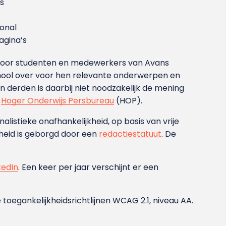
s
ional
gina’s
g voor studenten en medewerkers van Avans
ool over voor hen relevante onderwerpen en
derden is daarbij niet noodzakelijk de mening
t
Hoger Onderwijs Persbureau
(HOP).
nalistieke onafhankelijkheid, op basis van vrije
heid is geborgd door een
redactiestatuut
. De
kedIn
. Een keer per jaar verschijnt er een
 toegankelijkheidsrichtlijnen WCAG 2.1, niveau AA.