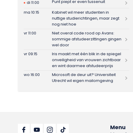
Punt piept er even tussenuit
di 11:00
ma 10:15
Kabinet wil meer studenten in
nuttige studierichtingen, maar zegt
nog niet hoe
vr 11:00
Niet overal code rood op Avans:
sommige afstudeerzittingen gingen
wel door
vr 09:15
Iris maakt met één blik in de spiegel
onveiligheid van vrouwen zichtbaar
en wint daarmee afstudeerprijs
wo 16:00
Microsoft de deur uit? Universiteit
Utrecht wil eigen mailomgeving
Menu