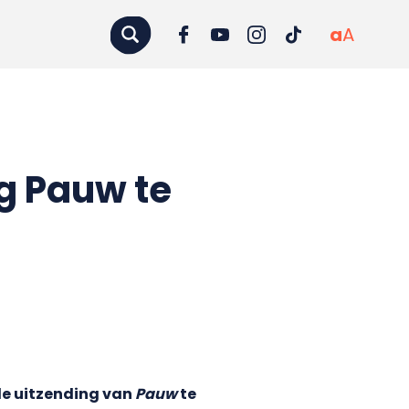
a
A
g Pauw te
e uitzending van
Pauw
te