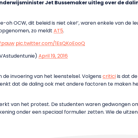
Onderwijsminister Jet Bussemaker uitleg over de dali
‘he-oh OCW, dit beleid is niet oke!’, waren enkele van de 
d opgenomen, zo meldt
AT5
.
#pauw
pic.twitter.com/1EsQKoEooQ
VAstudentunie)
April 19, 2016
 de invoering van het leenstelsel. Volgens
critici
is dat de
denkt dat de daling ook met andere factoren te maken h
merkt van het protest. De studenten waren gedwongen om
tekening onder een speciaal formulier zetten. Wie de uitze