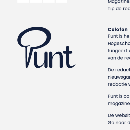
Magazine
Tip de re
Colofon
Punt is h
Hoge­sch
fungeert 
van de re
De redacti
nieuwsgar
redactie 
Punt is o
magazine
De websit
Ga naar 