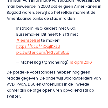
minister van Informatie van Saddam Hoessein. De
man beweerde in 2003 dat er geen Amerikanen in
Bagdad waren, terwijl op hetzelfde moment de
Amerikaanse tanks de stad inrolden.
Instroom HBO keldert met 8,6%.
Bussemaker: Dit heeft NIETS met
#leenstelsel
te maken!
https://t.co/4jQojlKXLU
pic.twitter.com/HiGyaK85Lx
— Michel Rog (@michelrog)
18 april 2016
De politieke voorstanders hebben nog geen
reactie gegeven. De onderwijswoordvoerders van
VVD, PvdA, D66 en GroenLinks in de Tweede
Kamer zijn de afgelopen uren opvallend stil op
Twitter.