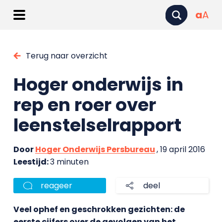
a
A
Terug naar overzicht
Hoger onderwijs in
rep en roer over
leenstelselrapport
Door
Hoger Onderwijs Persbureau
, 19 april 2016
Leestijd:
3 minuten
reageer
deel
Veel ophef en geschrokken gezichten: de
eerste cijfers over de gevolgen van het