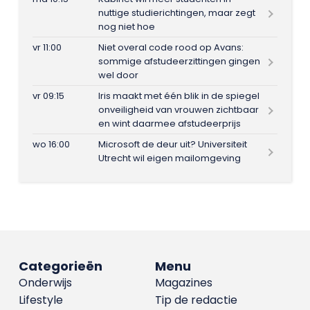
nuttige studierichtingen, maar zegt
nog niet hoe
vr 11:00
Niet overal code rood op Avans:
sommige afstudeerzittingen gingen
wel door
vr 09:15
Iris maakt met één blik in de spiegel
onveiligheid van vrouwen zichtbaar
en wint daarmee afstudeerprijs
wo 16:00
Microsoft de deur uit? Universiteit
Utrecht wil eigen mailomgeving
Categorieën
Menu
Onderwijs
Magazines
Lifestyle
Tip de redactie