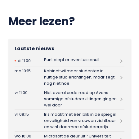
Meer lezen?
Laatste nieuws
Punt piept er even tussenuit
di 11:00
ma 10:15
Kabinet wil meer studenten in
nuttige studierichtingen, maar zegt
nog niet hoe
vr 11:00
Niet overal code rood op Avans:
sommige afstudeerzittingen gingen
wel door
vr 09:15
Iris maakt met één blik in de spiegel
onveiligheid van vrouwen zichtbaar
en wint daarmee afstudeerprijs
wo 16:00
Microsoft de deur uit? Universiteit