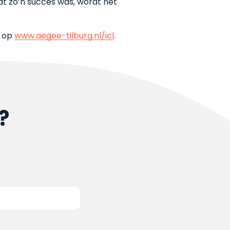
t zo’n succes was, wordt het
n op
www.aegee-tilburg.nl/icl
.
?