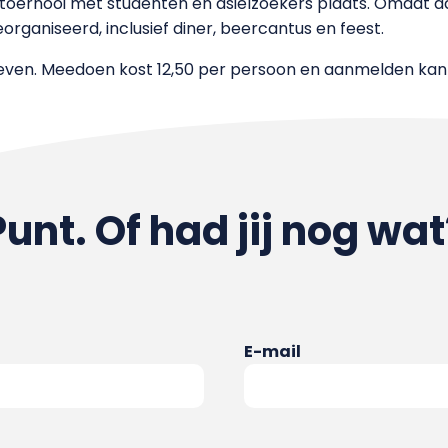
oernooi met studenten en asielzoekers plaats. Omdat da
ganiseerd, inclusief diner, beercantus en feest.
even. Meedoen kost 12,50 per persoon en aanmelden ka
Punt. Of had jij nog wat
E-mail