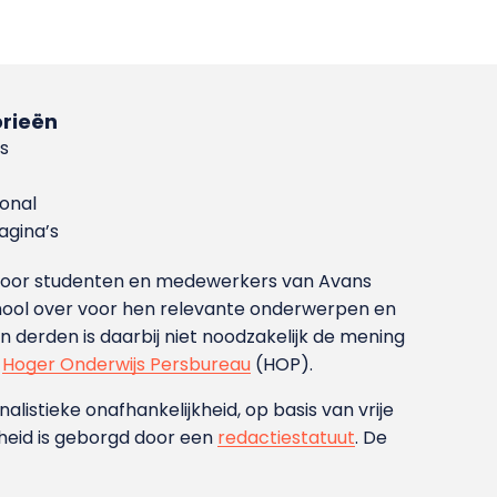
rieën
s
ional
gina’s
g voor studenten en medewerkers van Avans
ool over voor hen relevante onderwerpen en
derden is daarbij niet noodzakelijk de mening
t
Hoger Onderwijs Persbureau
(HOP).
nalistieke onafhankelijkheid, op basis van vrije
heid is geborgd door een
redactiestatuut
. De