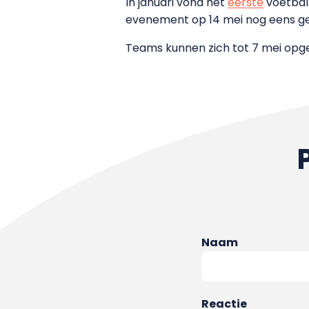
In januari vond het
eerste
voetbalt
evenement op 14 mei nog eens geor
Teams kunnen zich tot 7 mei opg
Naam
Reactie