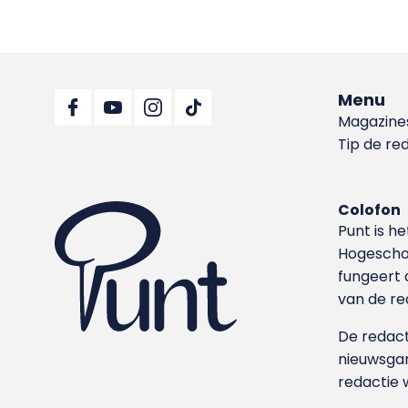
Menu
Magazine
Tip de re
Colofon
Punt is h
Hoge­sch
fungeert 
van de re
De redacti
nieuwsgar
redactie 