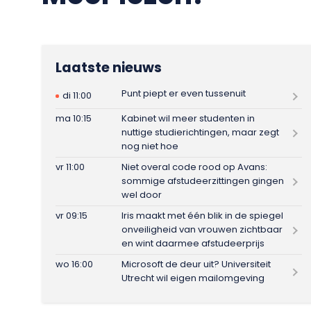
Laatste nieuws
Punt piept er even tussenuit
di 11:00
ma 10:15
Kabinet wil meer studenten in
nuttige studierichtingen, maar zegt
nog niet hoe
vr 11:00
Niet overal code rood op Avans:
sommige afstudeerzittingen gingen
wel door
vr 09:15
Iris maakt met één blik in de spiegel
onveiligheid van vrouwen zichtbaar
en wint daarmee afstudeerprijs
wo 16:00
Microsoft de deur uit? Universiteit
Utrecht wil eigen mailomgeving