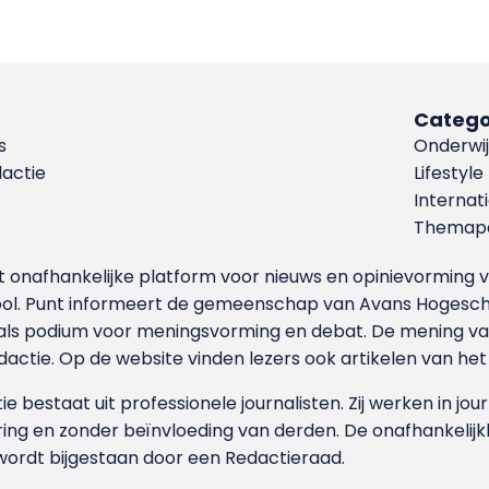
Catego
s
Onderwij
dactie
Lifestyle
Internat
Themapa
et onafhankelijke platform voor nieuws en opinievormin
ool. Punt informeert de gemeenschap van Avans Hogesch
als podium voor meningsvorming en debat. De mening van 
dactie. Op de website vinden lezers ook artikelen van he
e bestaat uit professionele journalisten. Zij werken in jour
ing en zonder beïnvloeding van derden. De onafhankelijk
wordt bijgestaan door een Redactieraad.