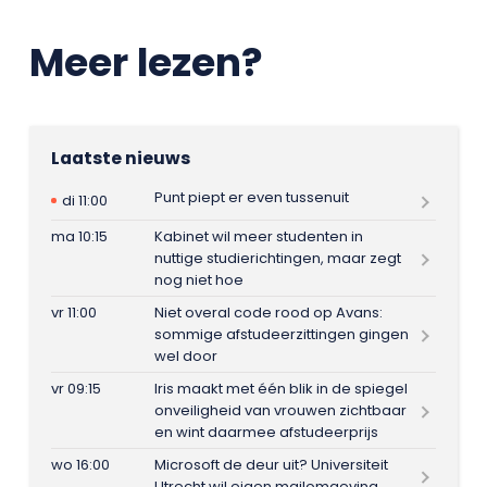
Meer lezen?
Laatste nieuws
Punt piept er even tussenuit
di 11:00
ma 10:15
Kabinet wil meer studenten in
nuttige studierichtingen, maar zegt
nog niet hoe
vr 11:00
Niet overal code rood op Avans:
sommige afstudeerzittingen gingen
wel door
vr 09:15
Iris maakt met één blik in de spiegel
onveiligheid van vrouwen zichtbaar
en wint daarmee afstudeerprijs
wo 16:00
Microsoft de deur uit? Universiteit
Utrecht wil eigen mailomgeving