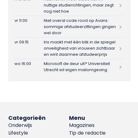
nuttige studierichtingen, maar zegt
nog niet hoe
vr 11:00
Niet overal code rood op Avans:
sommige afstudeerzittingen gingen
wel door
vr 09:15
Iris maakt met één blik in de spiegel
onveiligheid van vrouwen zichtbaar
en wint daarmee afstudeerprijs
wo 16:00
Microsoft de deur uit? Universiteit
Utrecht wil eigen mailomgeving
Categorieën
Menu
Onderwijs
Magazines
Lifestyle
Tip de redactie