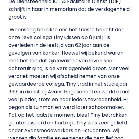
De Diensteenheid ICT & Facilitaire Dienst (DIF)
schrijft in haar in memoriam dat de verslagenheid
groot is:
‘Woensdag bereikte ons het trieste bericht dat
onze lieve collega Tiny Cissen op 8 juni jl. is
overleden in de leeftijd van 62 jaar aan de
gevolgen van kanker. Hoewel wij bekend waren
met het feit dat zijn kwaliteit van leven snel
achteruit ging, is de verslagenheid groot. Met veel
verdriet moeten wij afscheid nemen van onze
gewaardeerde collega. Tiny trad in het studiejaar
1995 in dienst bij Avans Hogeschool en werkte met
veel plezier, trots en naar ieders tevredenheid. Hij
begon als tuinman en werd later schoonmaker.
Tot op het laatste moment bleef Tiny betrokken,
geïnteresseerd en hartelijk. Tiny was zeer geliefd
onder Avansmedewerkers en –studenten. Wij
wensen zijn familie en eenieder die hem lief had