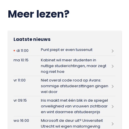
Meer lezen?
Laatste nieuws
Punt piept er even tussenuit
di 11:00
ma 10:15
Kabinet wil meer studenten in
nuttige studierichtingen, maar zegt
nog niet hoe
vr 11:00
Niet overal code rood op Avans:
sommige afstudeerzittingen gingen
wel door
vr 09:15
Iris maakt met één blik in de spiegel
onveiligheid van vrouwen zichtbaar
en wint daarmee afstudeerprijs
wo 16:00
Microsoft de deur uit? Universiteit
Utrecht wil eigen mailomgeving