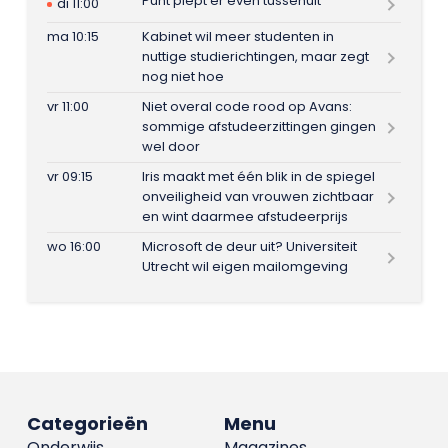
Punt piept er even tussenuit
di 11:00
ma 10:15
Kabinet wil meer studenten in
nuttige studierichtingen, maar zegt
nog niet hoe
vr 11:00
Niet overal code rood op Avans:
sommige afstudeerzittingen gingen
wel door
vr 09:15
Iris maakt met één blik in de spiegel
onveiligheid van vrouwen zichtbaar
en wint daarmee afstudeerprijs
wo 16:00
Microsoft de deur uit? Universiteit
Utrecht wil eigen mailomgeving
Categorieën
Menu
Onderwijs
Magazines