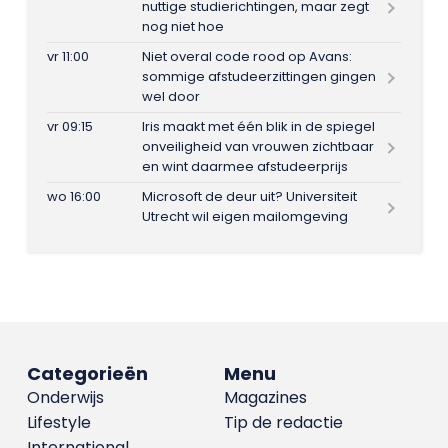
nuttige studierichtingen, maar zegt
nog niet hoe
vr 11:00
Niet overal code rood op Avans:
sommige afstudeerzittingen gingen
wel door
vr 09:15
Iris maakt met één blik in de spiegel
onveiligheid van vrouwen zichtbaar
en wint daarmee afstudeerprijs
wo 16:00
Microsoft de deur uit? Universiteit
Utrecht wil eigen mailomgeving
Categorieën
Menu
Onderwijs
Magazines
Lifestyle
Tip de redactie
International