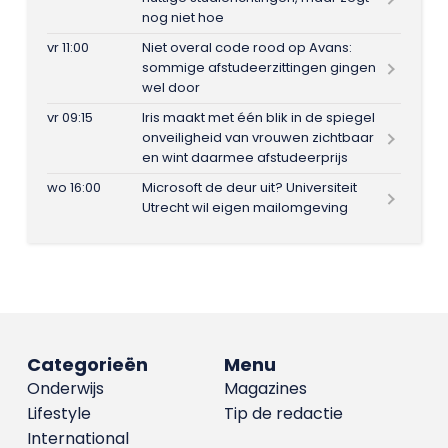
nog niet hoe
vr 11:00
Niet overal code rood op Avans:
sommige afstudeerzittingen gingen
wel door
vr 09:15
Iris maakt met één blik in de spiegel
onveiligheid van vrouwen zichtbaar
en wint daarmee afstudeerprijs
wo 16:00
Microsoft de deur uit? Universiteit
Utrecht wil eigen mailomgeving
Categorieën
Menu
Onderwijs
Magazines
Lifestyle
Tip de redactie
International