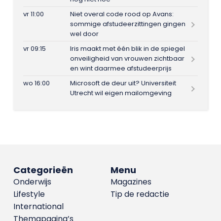
vr 11:00
Niet overal code rood op Avans:
sommige afstudeerzittingen gingen
wel door
vr 09:15
Iris maakt met één blik in de spiegel
onveiligheid van vrouwen zichtbaar
en wint daarmee afstudeerprijs
wo 16:00
Microsoft de deur uit? Universiteit
Utrecht wil eigen mailomgeving
Categorieën
Menu
Onderwijs
Magazines
Lifestyle
Tip de redactie
International
Themapagina’s