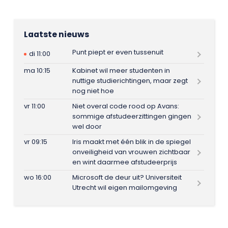
Laatste nieuws
Punt piept er even tussenuit
di 11:00
ma 10:15
Kabinet wil meer studenten in
nuttige studierichtingen, maar zegt
nog niet hoe
vr 11:00
Niet overal code rood op Avans:
sommige afstudeerzittingen gingen
wel door
vr 09:15
Iris maakt met één blik in de spiegel
onveiligheid van vrouwen zichtbaar
en wint daarmee afstudeerprijs
wo 16:00
Microsoft de deur uit? Universiteit
Utrecht wil eigen mailomgeving