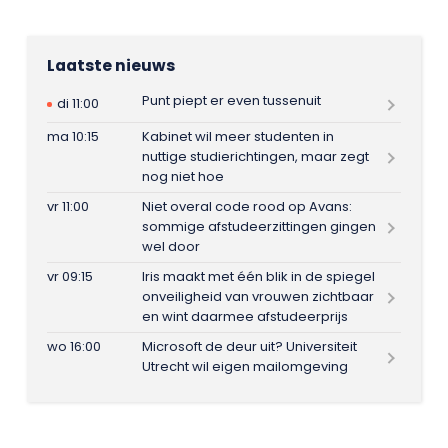
Laatste nieuws
Punt piept er even tussenuit
di 11:00
ma 10:15
Kabinet wil meer studenten in
nuttige studierichtingen, maar zegt
nog niet hoe
vr 11:00
Niet overal code rood op Avans:
sommige afstudeerzittingen gingen
wel door
vr 09:15
Iris maakt met één blik in de spiegel
onveiligheid van vrouwen zichtbaar
en wint daarmee afstudeerprijs
wo 16:00
Microsoft de deur uit? Universiteit
Utrecht wil eigen mailomgeving