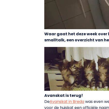
Waar gaat het deze week over b
smalltalk, een overzicht van h
Avanskat is terug!
De
Avanskat in Breda
was even weg
voor de huiskat een officiële na