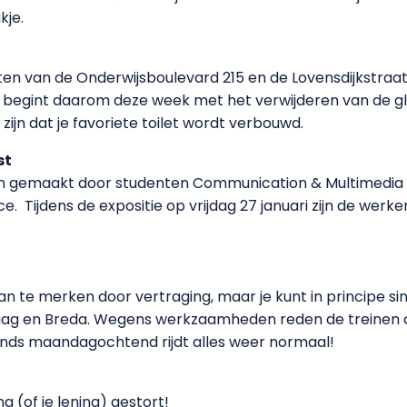
kje.
tten van de Onderwijsboulevard 215 en de Lovensdijkstraat
 begint daarom deze week met het verwijderen van de g
 zijn dat je favoriete toilet wordt verbouwd.
st
n gemaakt door studenten Communication & Multimedia D
. Tijdens de expositie op vrijdag 27 januari zijn de werke
n te merken door vertraging, maar je kunt in principe 
aag en Breda. Wegens werkzaamheden reden de treinen op 
inds maandagochtend rijdt alles weer normaal!
g (of je lening) gestort!