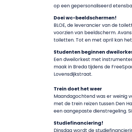
op een gepersonaliseerd etensba
Doei wc-beeldschermen!
BLOE, de leverancier van de toile
voorzien van beeldscherm. Avans
toiletten. Tot en met april kan het
Studenten beginnen dweilorke
Een dweilorkest met instrumente
maak in Breda tijdens de FreeSpace
Lovensdijkstraat.
Trein doet het weer
Maandagochtend was er weinig va
met de trein reizen tussen Den H
een aangepaste dienstregeling. S
Studiefinanciering!
Dinsdag wordt de studiefinancierin