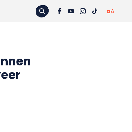
a
A
innen
weer