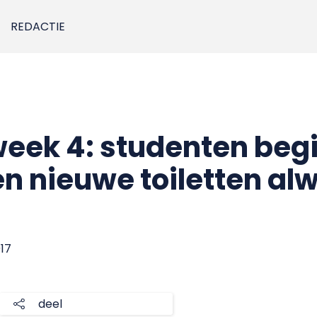
REDACTIE
week 4: studenten beg
en nieuwe toiletten al
017
deel