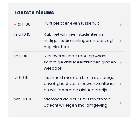
Laatste nieuws
Punt piept er even tussenuit
di 11:00
ma 10:15
Kabinet wil meer studenten in
nuttige studierichtingen, maar zegt
nog niet hoe
vr 11:00
Niet overal code rood op Avans:
sommige afstudeerzittingen gingen
wel door
vr 09:15
Iris maakt met één blik in de spiegel
onveiligheid van vrouwen zichtbaar
en wint daarmee afstudeerprijs
wo 16:00
Microsoft de deur uit? Universiteit
Utrecht wil eigen mailomgeving