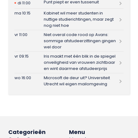
Punt piept er even tussenuit
di 11:00
ma 10:15
Kabinet wil meer studenten in
nuttige studierichtingen, maar zegt
nog niet hoe
vr 11:00
Niet overal code rood op Avans:
sommige afstudeerzittingen gingen
wel door
vr 09:15
Iris maakt met één blik in de spiegel
onveiligheid van vrouwen zichtbaar
en wint daarmee afstudeerprijs
wo 16:00
Microsoft de deur uit? Universiteit
Utrecht wil eigen mailomgeving
Categorieën
Menu